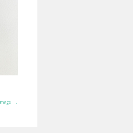
→
 Image