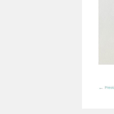
←
Previ