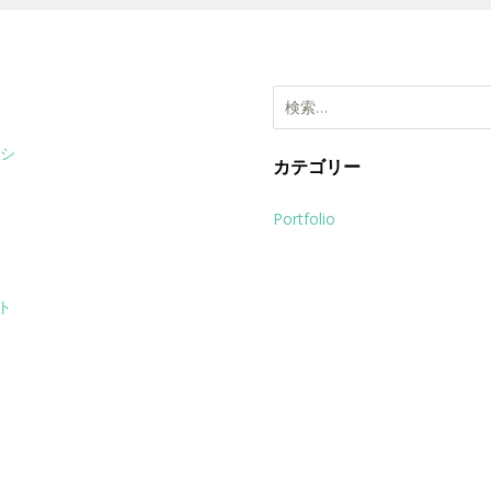
検
索:
シ
カテゴリー
Portfolio
ト